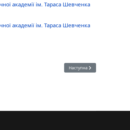
ної академії ім. Тараса Шевченка
ної академії ім. Тараса Шевченка
Наступна стаття: Річний план
Наступна