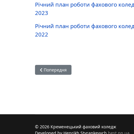
Річний план роботи фахового колед
2023
Річний план роботи фахового колед
2022
Попередня стаття: Річний план роботи Фахо
Попередня
© 2026 Кременецький фаховий коледж
Developed by Henrikh Styrankevych
hest.pp.ua