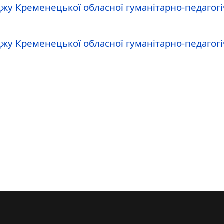
жу Кременецької обласної гуманітарно-педагогіч
жу Кременецької обласної гуманітарно-педагогіч
вго коледжу