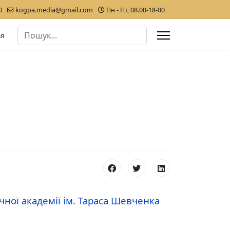
0
kogpa.media@gmail.com
Пн - Пт, 08.00-18-00
Пошук
ля
Type 2 or more characters for results.
ної академії ім. Тараса Шевченка