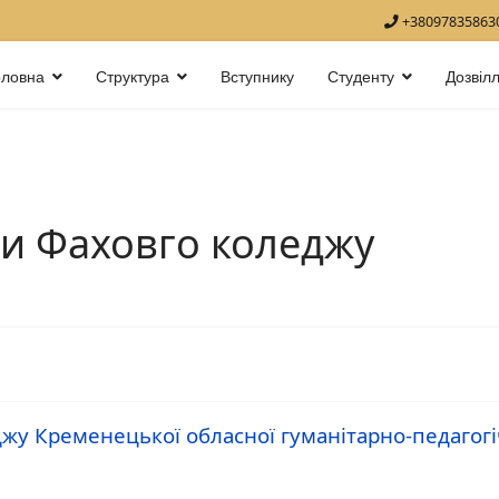
+38097835863
оловна
Структура
Вступнику
Студенту
Дозвіл
ти Фаховго коледжу
жу Кременецької обласної гуманітарно-педагогіч